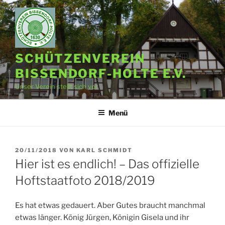
Zum
Inhalt
springen
SCHÜTZENVEREIN
BISSENDORF-HOLTE E.V.
Unser Verein stellt sich vor.
Menü
VERÖFFENTLICHT
20/11/2018
VON
KARL SCHMIDT
AM
Hier ist es endlich! – Das offizielle
Hoftstaatfoto 2018/2019
Es hat etwas gedauert. Aber Gutes braucht manchmal
etwas länger. König Jürgen, Königin Gisela und ihr