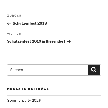
Beitragsnavigation
Vorheriger
ZURÜCK
Beitrag
Schützenfest 2018
Nächster
WEITER
Beitrag
Schützenfest 2019 in Bissendorf
Suchen
Suche
nach:
NEUESTE BEITRÄGE
Sommerparty 2026