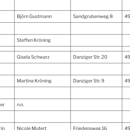
Björn Gustmann
Sandgrubenweg 8
49
Steffen Kröning
Gisela Schwarz
Danziger Str. 20
49
Martina Kröning
Danziger Str. 9
49
ter
n.n.
rin
Nicole Mutert
Friedensweg 16
49