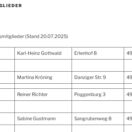
GLIEDER
dsmitglieder (Stand 20.07.2025)
Karl-Heinz Gottwald
Erlenhof 8
49
Martina Kröning
Danziger Str. 9
49
Reiner Richter
Poggenburg 3
49
Sabine Gustmann
Sangrubenweg 8
49