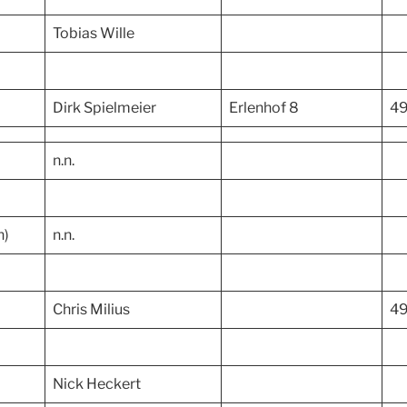
Tobias Wille
Dirk Spielmeier
Erlenhof 8
49
n.n.
n)
n.n.
Chris Milius
49
Nick Heckert