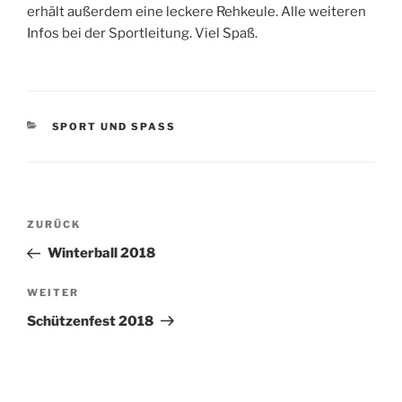
erhält außerdem eine leckere Rehkeule. Alle weiteren
Infos bei der Sportleitung. Viel Spaß.
KATEGORIEN
SPORT UND SPASS
Beitragsnavigation
Vorheriger
ZURÜCK
Beitrag
Winterball 2018
Nächster
WEITER
Beitrag
Schützenfest 2018