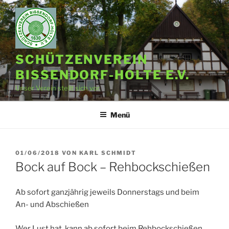
Zum
Inhalt
springen
SCHÜTZENVEREIN
BISSENDORF-HOLTE E.V.
Unser Verein stellt sich vor.
Menü
VERÖFFENTLICHT
01/06/2018
VON
KARL SCHMIDT
AM
Bock auf Bock – Rehbockschießen
Ab sofort ganzjährig jeweils Donnerstags und beim
An- und Abschießen
Wer Lust hat, kann ab sofort beim Rehbockschießen