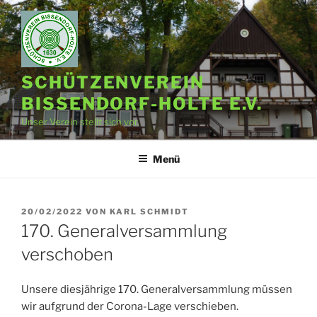
Zum
Inhalt
springen
SCHÜTZENVEREIN
BISSENDORF-HOLTE E.V.
Unser Verein stellt sich vor.
Menü
VERÖFFENTLICHT
20/02/2022
VON
KARL SCHMIDT
AM
170. Generalversammlung
verschoben
Unsere diesjährige 170. Generalversammlung müssen
wir aufgrund der Corona-Lage verschieben.