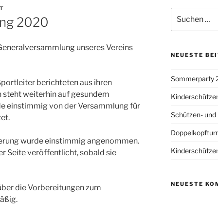
T
Suchen
ung 2020
nach:
Generalversammlung unseres Vereins
NEUESTE BE
Sommerparty 
portleiter berichteten aus ihren
 steht weiterhin auf gesundem
Kinderschütze
e einstimmig von der Versammlung für
Schützen- und
et.
Doppelkopfturn
erung wurde einstimmig angenommen.
Kinderschütze
r Seite veröffentlicht, sobald sie
NEUESTE KO
über die Vorbereitungen zum
äßig.