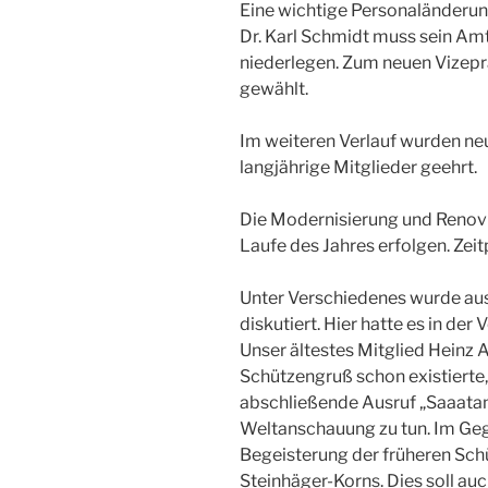
Eine wichtige Personaländerun
Dr. Karl Schmidt muss sein Amt
niederlegen. Zum neuen Vizep
gewählt.
Im weiteren Verlauf wurden n
langjährige Mitglieder geehrt.
Die Modernisierung und Renovi
Laufe des Jahres erfolgen. Zeit
Unter Verschiedenes wurde aus
diskutiert. Hier hatte es in der
Unser ältestes Mitglied Heinz 
Schützengruß schon existierte, 
abschließende Ausruf „Saaatan“
Weltanschauung zu tun. Im Gegen
Begeisterung der früheren Sc
Steinhäger-Korns. Dies soll auc