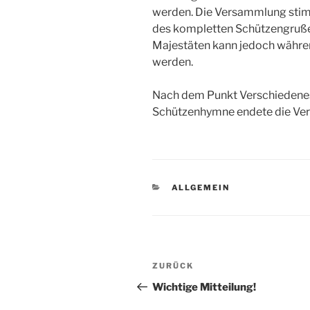
werden. Die Versammlung stimm
des kompletten Schützengruß
Majestäten kann jedoch währen
werden.
Nach dem Punkt Verschiedene
Schützenhymne endete die Ve
KATEGORIEN
ALLGEMEIN
Beitragsnavigation
Vorheriger
ZURÜCK
Beitrag
Wichtige Mitteilung!