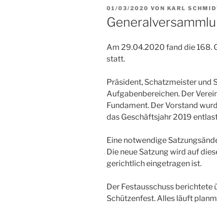
VERÖFFENTLICHT
01/03/2020
VON
KARL SCHMID
AM
Generalversamml
Am 29.04.2020 fand die 168. 
statt.
Präsident, Schatzmeister und S
Aufgabenbereichen. Der Verein
Fundament. Der Vorstand wurd
das Geschäftsjahr 2019 entlast
Eine notwendige Satzungsänd
Die neue Satzung wird auf diese
gerichtlich eingetragen ist.
Der Festausschuss berichtete 
Schützenfest. Alles läuft planm