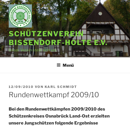
Zum
Inhalt
springen
SCHÜTZENVEREIN
BISSENDORF-HOLTE E.V.
Unser Verein stellt sich vor.
Menü
VERÖFFENTLICHT
12/09/2010
VON
KARL SCHMIDT
AM
Rundenwettkampf 2009/10
Bei den Rundenwettkämpfen 2009/2010 des
Schützenkreises Osnabrück Land-Ost erzielten
unsere Jungschützen folgende Ergebnisse