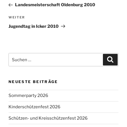
Beitrag
Landesmeisterschaft Oldenburg 2010
Nächster
WEITER
Beitrag
Jugendtag in Icker 2010
Suchen
Suche
nach:
NEUESTE BEITRÄGE
Sommerparty 2026
Kinderschützenfest 2026
Schützen- und Kreisschützenfest 2026