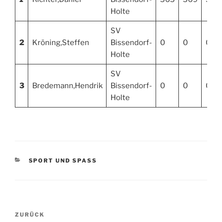
Holte
SV
2
Kröning,Steffen
Bissendorf-
0
0
0
Holte
SV
3
Bredemann,Hendrik
Bissendorf-
0
0
0
Holte
KATEGORIEN
SPORT UND SPASS
Beitragsnavigation
Vorheriger
ZURÜCK