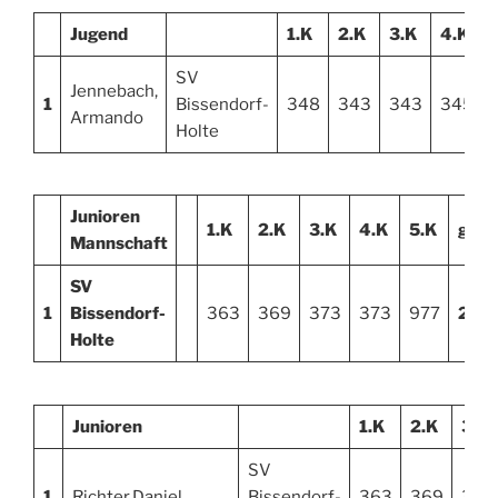
Jugend
1.K
2.K
3.K
4.K
SV
Jennebach,
1
Bissendorf-
348
343
343
345
Armando
Holte
Junioren
1.K
2.K
3.K
4.K
5.K
ges.
Mannschaft
SV
1
Bissendorf-
363
369
373
373
977
245
Holte
Junioren
1.K
2.K
3.K
SV
1
Richter,Daniel
Bissendorf-
363
369
373